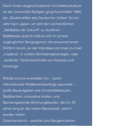
Nach einem abgeschlossenen Architekturstudium
an der Universität Stuttgart, ging Horst Höfler 1965
als „Studienstiftler des Deutschen Volkes“ für ein
Jahr nach Japan, um dort den vermeintlichen
„Städtebau der Zukunft“ zu studieren.
Stattdessen jedoch trieb er sich in schwer
zugänglichen Bergregionen mit verwunschenen
Dörfern herum, an der Inlandsea von Insel zu Insel
„hüpfend“, in uralten Shintotempelanlagen, oder
„studierte“ Farbholzschnitte von Hokusai und
Hiroshige.
Wieder zurück erwarteten ihn – durch
internationale Wettbewerbserfolge aquirierte –
große Bauaufgaben wie Universitätsbauten,
Stadtzentren, innovative kosten- und
flächensparende Wohnungsbauten, die ihn 30
Jahre lang an der harten Baurealität „weich“
werden ließen.
Zwischendurch – parallel zum Baugeschehen
lehrte Horst Höfler Planungstherorie an der ETH